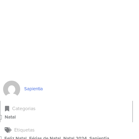
20
DEZ
2024
Sapientia
Categorias
Natal
Etiquetas
Feliz Natal
,
Férias de Natal
,
Natal 2024
,
Sapientia