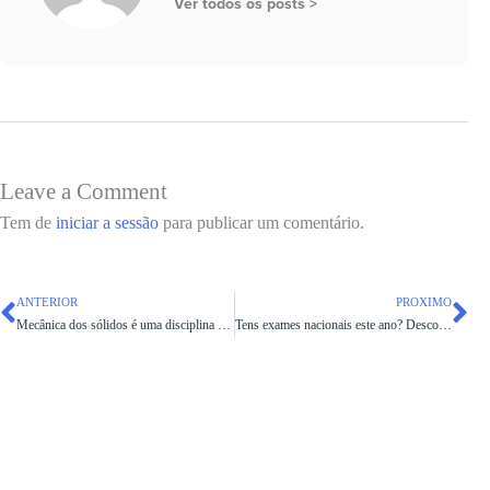
Ver todos os posts >
Leave a Comment
Tem de
iniciar a sessão
para publicar um comentário.
ANTERIOR
PROXIMO
Mecânica dos sólidos é uma disciplina difícil? Descobre como facilitar a tua aprendizagem!
Tens exames nacionais este ano? Descobre como te podemos ajudar!