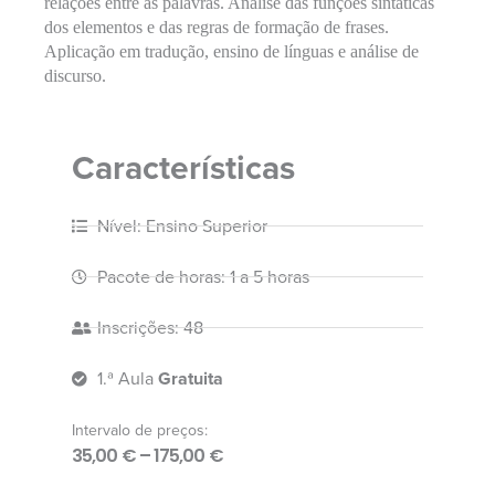
relações entre as palavras. Análise das funções sintáticas
dos elementos e das regras de formação de frases.
Aplicação em tradução, ensino de línguas e análise de
discurso.
Características
Nível: Ensino Superior
Pacote de horas: 1 a 5 horas
Inscrições: 48
1.ª Aula
Gratuita
Intervalo de preços:
35,00
€
–
175,00
€