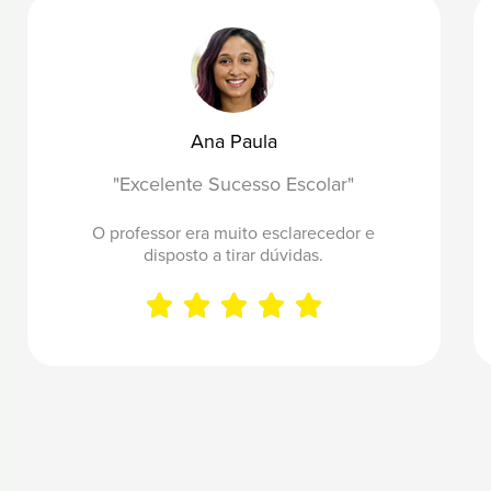
:
3
5
Ana Paula
,
"Excelente Sucesso Escolar"
0
O professor era muito esclarecedor e
disposto a tirar dúvidas.
0





Rated
€
5
t
out
h