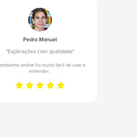
:
3
5
Pedro Manuel
,
"Explicações com qualidade"
0
ambiente online foi muito fácil de usar e
entender.
0





Rated
€
5
t
out
h