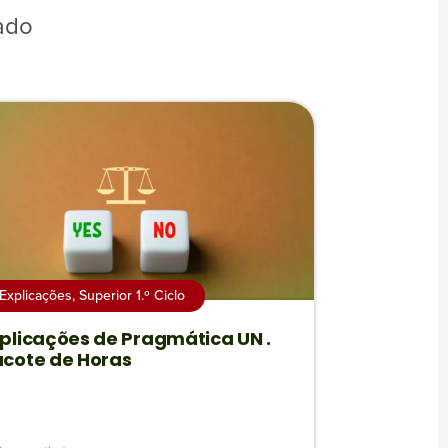
ado
Explicações
,
Superior 1.º Ciclo
plicações de Pragmática UN .
cote de Horas