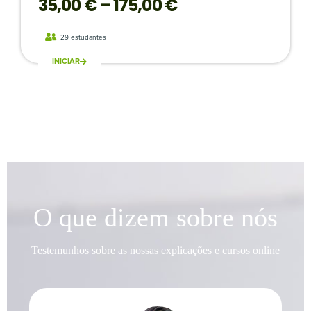
35,00
€
–
175,00
€
29 estudantes
INICIAR
O que dizem sobre nós
Testemunhos sobre as nossas explicações e cursos online