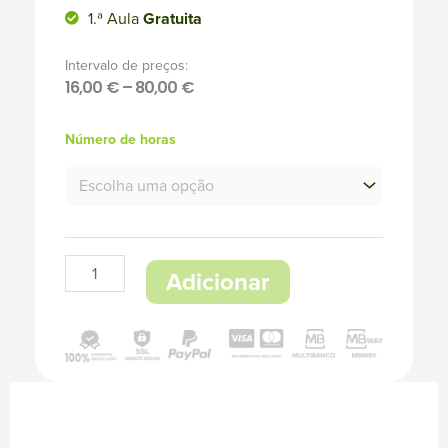
1.ª Aula
Gratuita
Intervalo de preços:
16,00
€
–
80,00
€
Quantidade
Price
Número de horas
de
range:
16,00 €
Explicações
through
de
80,00 €
Língua
Adicionar
Portuguesa
8.º
Ano
.
Pacote
de