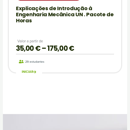
Explicações de Introdução à
g
Engenharia Mecânica UN . Pacote de
Horas
e
:
Valor a partir de
35,00
€
–
175,00
€
P
3
r
5
29 estudantes
INICIAR
i
,
c
0
e
0
r
a
€