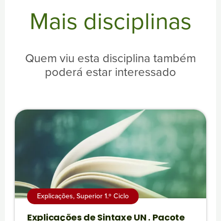
Horas
Mais disciplinas
Quem viu esta disciplina também
poderá estar interessado
Explicações
,
Superior 1.º Ciclo
Explicações de Sintaxe UN . Pacote