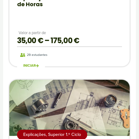
de Horas
Valor a partir de
35,00
€
–
175,00
€
P
r
29 estudantes
INICIAR
i
c
e
r
a
Explicações
,
Superior 1.º Ciclo
n