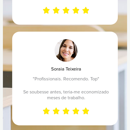
€
,





t
0
Rated
h
0
5
r
out
o
€
of
Soraia Teixeira
u
5
"Profissionais. Recomendo. Top"
g
Se soubesse antes, teria-me economizado
h
meses de trabalho.
1





7
Rated