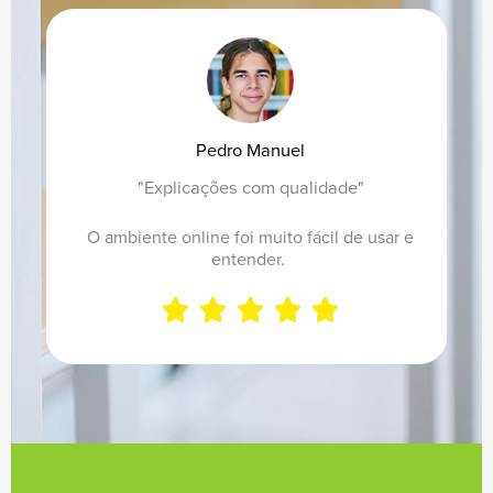
5
5
,
out
0
of
Pedro Manuel
0
5
"Explicações com qualidade"
O ambiente online foi muito fácil de usar e
€
entender.





Rated
5
out