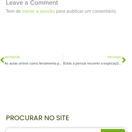
Leave a Comment
Tem de
iniciar a sessão
para publicar um comentário.
ANTERIOR
PROXIMO
Prev
Ne
As aulas online como ferramenta para melhorar o sucesso escolar!
Estás a pensar recorrer a explicações de estatística? Sabe tudo!
PROCURAR NO SITE